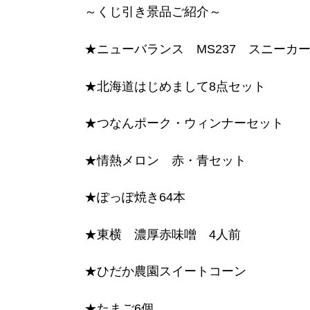
～くじ引き景品ご紹介～
★ニューバランス MS237 スニーカ
★北海道はじめまして8点セット
★つなんポーク・ウィンナーセット
★情熱メロン 赤・青セット
★ぽっぽ焼き64本
★東横 濃厚赤味噌 4人前
★ひだか農園スイートコーン
★たまご6個